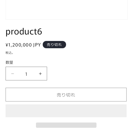
モ
product6
ー
ダ
ル
で
通
¥1,200,000 JPY
売り切れ
メ
常
税込。
デ
価
ィ
数量
ア
格
(1)
を
product6
product6
開
の
の
く
数
数
売り切れ
量
量
を
を
減
増
ら
や
す
す