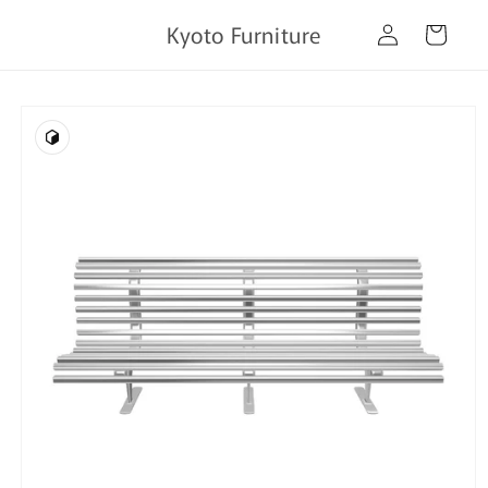
コンテ
カ
グ
ンツに
Kyoto Furniture
ー
進む
イ
ト
ン
商品情
報にス
キップ